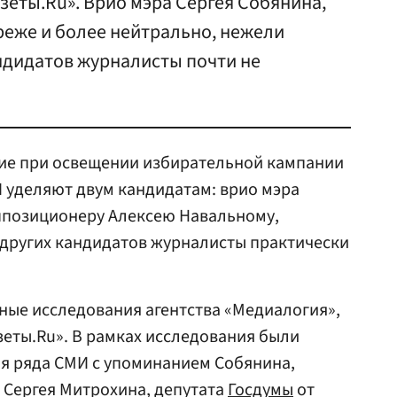
азеты.Ru». Врио мэра Сергея Собянина,
реже и более нейтрально, нежели
ндидатов журналисты почти не
ние при освещении избирательной кампании
уделяют двум кандидатам: врио мэра
ппозиционеру Алексею Навальному,
других кандидатов журналисты практически
ные исследования агентства «Медиалогия»,
зеты.Ru». В рамках исследования были
 ряда СМИ с упоминанием Собянина,
Сергея Митрохина, депутата
Госдумы
от