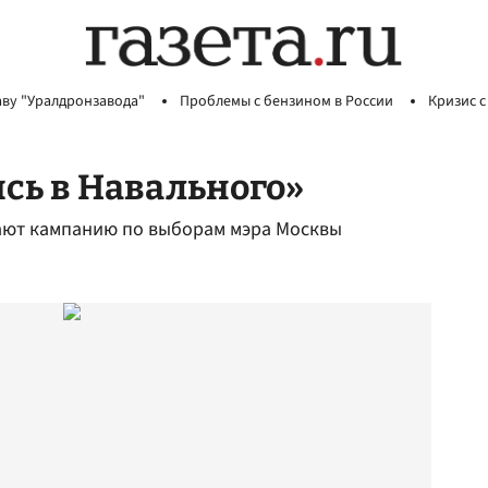
аву "Уралдронзавода"
Проблемы с бензином в России
Кризис с
ь в Навального»
щают кампанию по выборам мэра Москвы