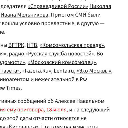
едседателя
«Справедливой России»
Николая
Ивана Мельникова
. При этом СМИ были
у вошли условно провластные, в другую —
е.
ены
ВГТРК
,
НТВ
,
«Комсомольская правда»
,
ия»
, радио «Русская служба новостей». Во
едомости»
,
«Московский комсомолец»
,
 газета»
, «Газета.Ru», Lenta.ru,
«Эхо Москвы»
,
иноагентом и нежелательной в РФ
ew Times.
тивных сообщений об Алексее Навальном
я ему приговора, 18 июля,
и на следующий
 до этой даты отчасти относятся не
елу «Кировлеса». Поэтому ради чистоты