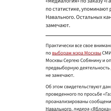
«Медиалогия» по заказу «Г
по статистике, упоминают 
Навального. Остальных ка
замечают.
Практически все свое внима
по
выборам мэра Москвы
СМИ 
Москвы Сергею Собянину и о
предвыборную деятельность 
не замечают.
Об этом свидетельствуют дан
проведенного по просьбе «Га
проанализированы сообщения
Навального
, лидера
«Яблока»