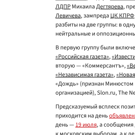
ЛДПР
Михаила
Дегтярева
, пр
Левичева
, зампреда
ЦК КПРФ
разбиты на две группы: в одн
нейтральные и оппозиционны
В первую группу были включ
«Российская газета»
,
«Извест
вторую — «Коммерсантъ»,
«В
«Независимая газета»
,
«Новая
«Дождь» (признан Минюстом 
организацией), Slon.ru, The N
Предсказуемый всплеск пози
приходится на день
объявлени
день —
19 июля
, а сообщения
к московским выборам, а к д