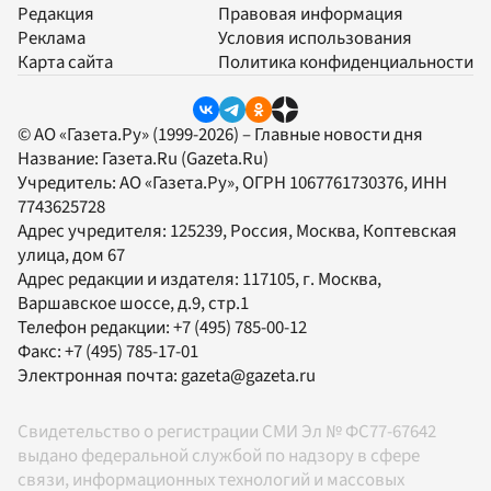
Редакция
Правовая информация
Реклама
Условия использования
Карта сайта
Политика конфиденциальности
© АО «Газета.Ру» (1999-2026) – Главные новости дня
Название:
Газета.Ru
(Gazeta.Ru)
Учредитель:
АО «Газета.Ру»
, ОГРН 1067761730376, ИНН
7743625728
Адрес учредителя: 125239, Россия, Москва, Коптевская
улица, дом 67
Адрес редакции и издателя:
117105
, г.
Москва
,
Варшавское шоссе, д.9, стр.1
Телефон редакции:
+7 (495) 785-00-12
Факс:
+7 (495) 785-17-01
Электронная почта:
gazeta@gazeta.ru
Свидетельство о регистрации СМИ Эл № ФС77-67642
выдано федеральной службой по надзору в сфере
связи, информационных технологий и массовых