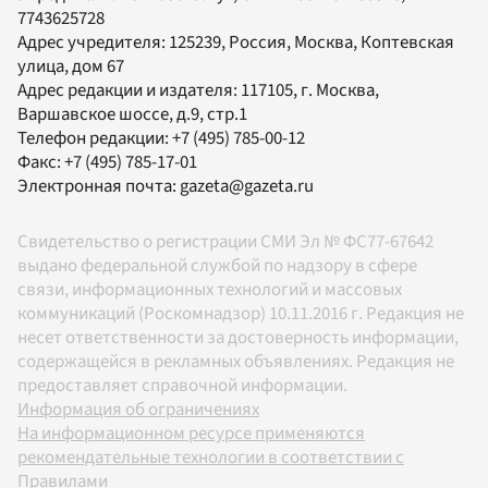
7743625728
Адрес учредителя: 125239, Россия, Москва, Коптевская
улица, дом 67
Адрес редакции и издателя:
117105
, г.
Москва
,
Варшавское шоссе, д.9, стр.1
Телефон редакции:
+7 (495) 785-00-12
Факс:
+7 (495) 785-17-01
Электронная почта:
gazeta@gazeta.ru
Свидетельство о регистрации СМИ Эл № ФС77-67642
выдано федеральной службой по надзору в сфере
связи, информационных технологий и массовых
коммуникаций (Роскомнадзор) 10.11.2016 г. Редакция не
несет ответственности за достоверность информации,
содержащейся в рекламных объявлениях. Редакция не
предоставляет справочной информации.
Информация об ограничениях
На информационном ресурсе применяются
рекомендательные технологии в соответствии с
Правилами