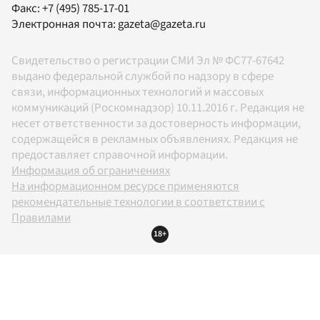
Факс:
+7 (495) 785-17-01
Электронная почта:
gazeta@gazeta.ru
Свидетельство о регистрации СМИ Эл № ФС77-67642
выдано федеральной службой по надзору в сфере
связи, информационных технологий и массовых
коммуникаций (Роскомнадзор) 10.11.2016 г. Редакция не
несет ответственности за достоверность информации,
содержащейся в рекламных объявлениях. Редакция не
предоставляет справочной информации.
Информация об ограничениях
На информационном ресурсе применяются
рекомендательные технологии в соответствии с
Правилами
18+