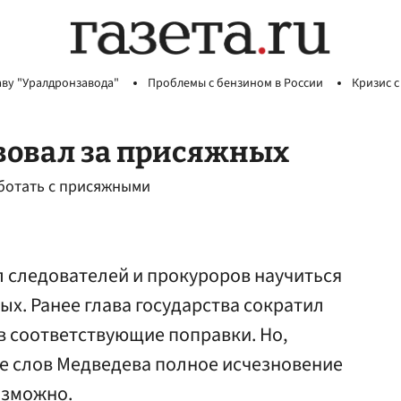
аву "Уралдронзавода"
Проблемы с бензином в России
Кризис с
вовал за присяжных
ботать с присяжными
 следователей и прокуроров научиться
ых. Ранее глава государства сократил
в соответствующие поправки. Но,
ле слов Медведева полное исчезновение
озможно.