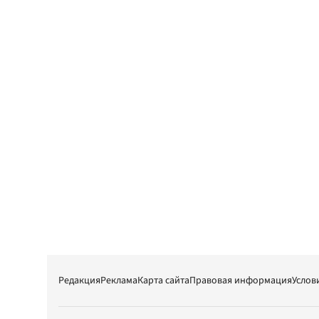
Редакция
Реклама
Карта сайта
Правовая информация
Услов