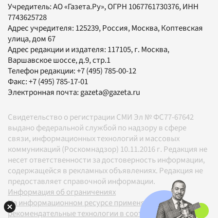
Учредитель:
АО «Газета.Ру»
, ОГРН 1067761730376, ИНН
7743625728
Адрес учредителя: 125239, Россия, Москва, Коптевская
улица, дом 67
Адрес редакции и издателя:
117105
, г.
Москва
,
Варшавское шоссе, д.9, стр.1
Телефон редакции:
+7 (495) 785-00-12
Факс:
+7 (495) 785-17-01
Электронная почта:
gazeta@gazeta.ru
Свидетельство о регистрации СМИ Эл № ФС77-67642
выдано федеральной службой по надзору в сфере
связи, информационных технологий и массовых
коммуникаций (Роскомнадзор) 10.11.2016 г. Редакция не
несет ответственности за достоверность информации,
содержащейся в рекламных объявлениях. Редакция не
предоставляет справочной информации.
Информация об ограничениях
На информационном ресурсе применяются
рекомендательные технологии в соответствии с