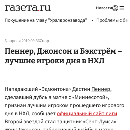
Новости
Авторизоваться
Покушение на главу "Уралдронзавода"
Проблемы с бен
6 апреля 2010 09:36
Спорт
Пеннер, Джонсон и Бэкстрём –
лучшие игроки дня в НХЛ
Нападающий «Эдмонтона» Дастин
Пеннер
,
сделавший дубль в матче с «Миннесотой»,
признан лучшим игроком прошедшего игрового
дня в НХЛ, сообщает
официальный сайт лиги
.
Второй звездой стал защитник «Сент-Луиса»
Эрик
Джонсон
, забросивший шайбу в матче