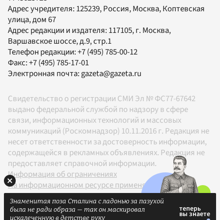
Адрес учредителя: 125239, Россия, Москва, Коптевская
улица, дом 67
Адрес редакции и издателя:
117105
, г.
Москва
,
Варшавское шоссе, д.9, стр.1
Телефон редакции:
+7 (495) 785-00-12
Факс:
+7 (495) 785-17-01
Электронная почта:
gazeta@gazeta.ru
Свидетельство о регистрации СМИ Эл № ФС77-67642
выдано федеральной службой по надзору в сфере
связи, информационных технологий и массовых
коммуникаций (Роскомнадзор) 10.11.2016 г. Редакция не
несет ответственности за достоверность информации,
содержащейся в рекламных объявлениях. Редакция не
предоставляет справочной информации.
Информация об ограничениях
На информационном ресурсе применяются
рекомендательные технологии в соответствии с
Знаменитая поза Сталина с ладонью за пазухой
Правилами
была не ради образа — так он маскировал
18+
искалеченную в детстве руку