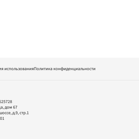
ия использования
Политика конфиденциальности
625728
а, дом 67
ссе, д.9, стр.1
-01