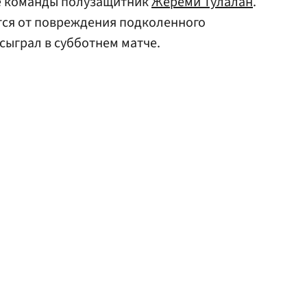
е команды полузащитник
Жереми Тулалан
.
ится от повреждения подколенного
 сыграл в субботнем матче.