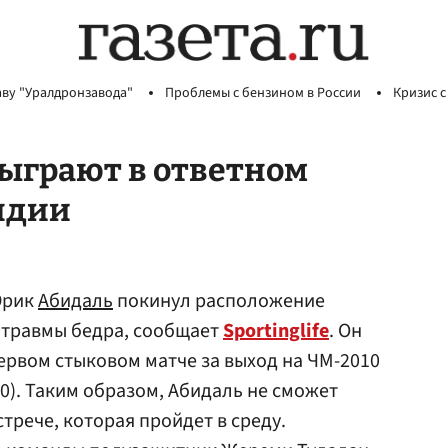
аву "Уралдронзавода"
Проблемы с бензином в России
Кризис с
сыграют в ответном
ндии
Эрик
Абидаль
покинул расположение
 травмы бедра, сообщает
Sportinglifе
. Он
ервом стыковом матче за выход на ЧМ-2010
0). Таким образом, Абидаль не сможет
стрече, которая пройдет в среду.