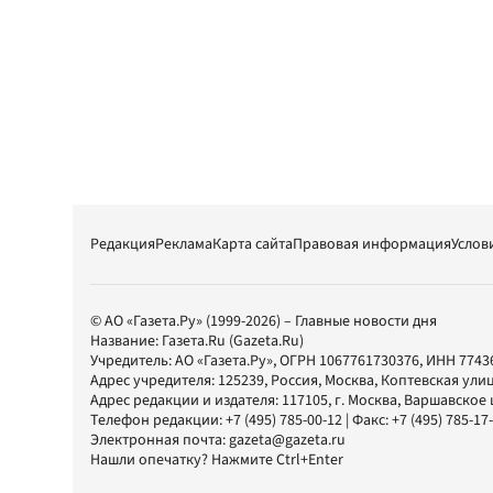
Редакция
Реклама
Карта сайта
Правовая информация
Услов
© АО «Газета.Ру» (1999-2026) – Главные новости дня
Название:
Газета.Ru
(Gazeta.Ru)
Учредитель:
АО «Газета.Ру»
, ОГРН 1067761730376, ИНН 7743
Адрес учредителя: 125239, Россия, Москва, Коптевская улиц
Адрес редакции и издателя:
117105
, г.
Москва
,
Варшавское шо
Телефон редакции:
+7 (495) 785-00-12
| Факс:
+7 (495) 785-17
Электронная почта:
gazeta@gazeta.ru
Нашли опечатку? Нажмите Ctrl+Enter