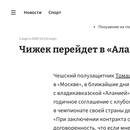
Новости
Спорт
Покушение на гл
2 марта 2009 14:51
Спорт
Чижек перейдет в «Ал
Чешский полузащитник
Тома
в «Москве», в ближайшие дни
с владикавказской «Аланией»
годичное соглашение с клубо
в чемпионате своей страны дв
«При заключении контракта с
договоренность, что если мн