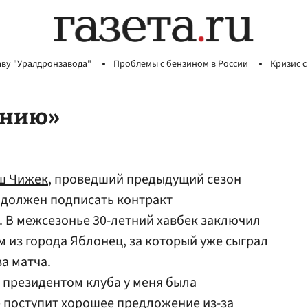
аву "Уралдронзавода"
Проблемы с бензином в России
Кризис с
анию»
ш Чижек
, проведший предыдущий сезон
 должен подписать контракт
. В межсезонье 30-летний хавбек заключил
м из города Яблонец, за который уже сыграл
а матча.
 президентом клуба у меня была
е поступит хорошее предложение из-за