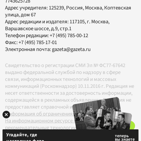
7743625728
Адрес учредителя: 125239, Россия, Москва, Коптевская
улица, дом 67
Адрес редакции и издателя:
117105
, г.
Москва
,
Варшавское шоссе, д.9, стр.1
Телефон редакции:
+7 (495) 785-00-12
Факс:
+7 (495) 785-17-01
Электронная почта:
gazeta@gazeta.ru
Свидетельство о регистрации СМИ Эл № ФС77-67642
выдано федеральной службой по надзору в сфере
связи, информационных технологий и массовых
коммуникаций (Роскомнадзор) 10.11.2016 г. Редакция не
несет ответственности за достоверность информации,
содержащейся в рекламных объявлениях. Редакция не
предоставляет справочной информации.
Информация об ограничениях
На информационном ресурсе применяются
рекомендательные технологии в соответствии с
Правилами
Угадайте, где