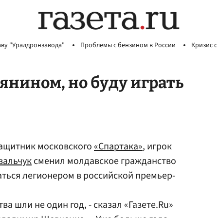
аву "Уралдронзавода"
Проблемы с бензином в России
Кризис с
иянином, но буду играть
защитник московского
«Спартака»
, игрок
вальчук
сменил молдавское гражданство
таться легионером в российской премьер-
ва шли не один год, - сказал «Газете.Ru»