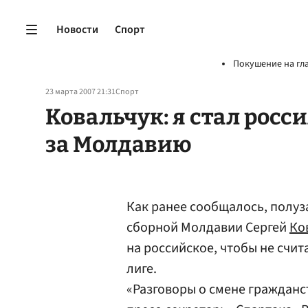
Новости
Спорт
Покушение на гл
23 марта 2007 21:31
Спорт
Ковальчук: я стал росс
за Молдавию
Как ранее сообщалось, полу
сборной Молдавии Сергей
Ко
на российское, чтобы не счи
лиге.
«Разговоры о смене гражданст