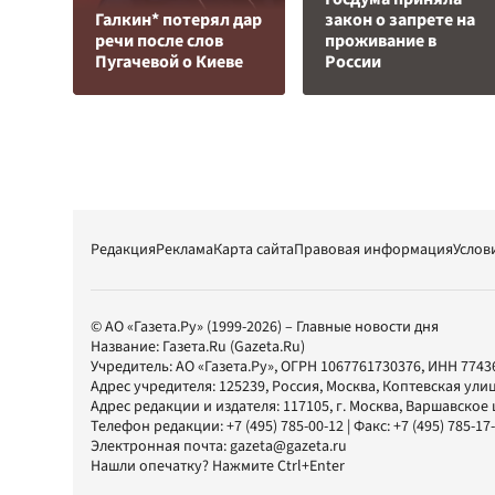
Галкин* потерял дар
закон о запрете на
речи после слов
проживание в
Пугачевой о Киеве
России
Редакция
Реклама
Карта сайта
Правовая информация
Услов
© АО «Газета.Ру» (1999-2026) – Главные новости дня
Название:
Газета.Ru
(Gazeta.Ru)
Учредитель:
АО «Газета.Ру»
, ОГРН 1067761730376, ИНН 7743
Адрес учредителя: 125239, Россия, Москва, Коптевская улиц
Адрес редакции и издателя:
117105
, г.
Москва
,
Варшавское шо
Телефон редакции:
+7 (495) 785-00-12
| Факс:
+7 (495) 785-17
Электронная почта:
gazeta@gazeta.ru
Нашли опечатку? Нажмите Ctrl+Enter