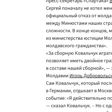
пресс-секретарь «Спартака»
Сергей поначалу не хотел мен
официальный отказ от молда
между Минюстами наших стра
сложности. В конце концов, 
из министерства юстиции Мол
молдавского гражданства».
«За сборную Ковальчук игра
позволяет иметь двойное граж
в составе нашей сборной», — 
Молдавии
Игорь Добровольс
Сам Ковальчук, который посл
в Германии, отдыхает в Москв
событие: «Я действительно п
— сказал Ковальчук. – Но с о