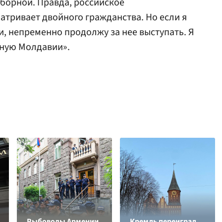
сборной. Правда, российское
атривает двойного гражданства. Но если я
, непременно продолжу за нее выступать. Я
рную Молдавии».
Рыбоводы Армении
Кремль переиграл