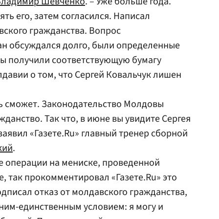
Владимир Шевченко
. – Уже больше года.
ять его, затем согласился. Написал
вского гражданства. Вопрос
н обсуждался долго, были определенные
мы получили соответствующую бумагу
давии о том, что Сергей Ковальчук лишен
ть сможет. Законодательство Молдовы
данство. Так что, в июне вы увидите Сергея
заявил «Газете.Ru» главный тренер сборной
кий
.
е операции на мениске, проведенной
е, так прокомментировал «Газете.Ru» это
одписал отказ от молдавского гражданства,
дним-единственным условием: я могу и