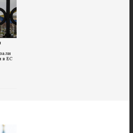
ы
зали
и в ЕС