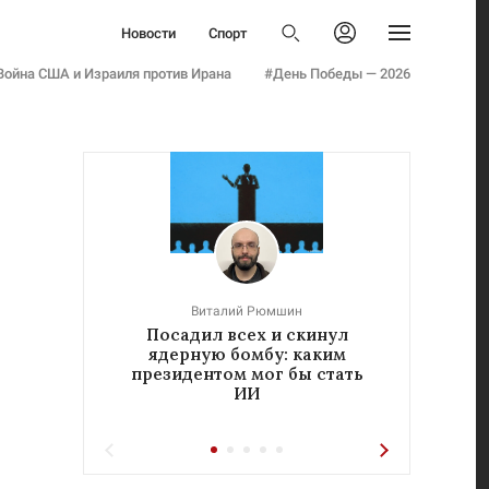
Политика
Новости
Спорт
Бизнес
Политика
Авторизоваться
Общество
Война США и Израиля против Ирана
#День Победы — 2026
Бизнес
Армия
Общество
Мнения
Армия
Культура
Мнения
Наука
Культура
Семья и дети
Наука
Технологии
Семья и дети
Авто
Технологии
Стиль
Виталий Рюмшин
Авто
Посадил всех и скинул
«Реч
Фото
ядерную бомбу: каким
у
Стиль
Инфографика
президентом мог бы стать
ИИ
Фото
Эксклюзивы
Инфографика
Теперь вы знаете
Эксклюзивы
Тесты
Теперь вы знаете