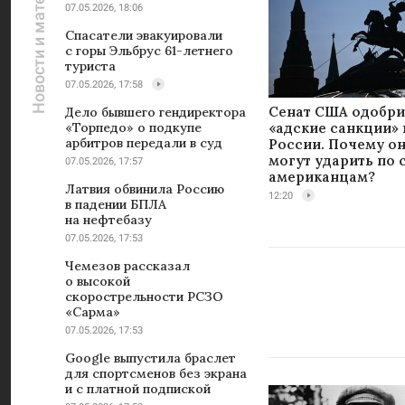
Новости и материалы
07.05.2026, 18:06
Спасатели эвакуировали
с горы Эльбрус 61-летнего
туриста
07.05.2026, 17:58
Сенат США одобр
Дело бывшего гендиректора
«адские санкции»
«Торпедо» о подкупе
арбитров передали в суд
России. Почему о
могут ударить по
07.05.2026, 17:57
американцам?
Латвия обвинила Россию
12:20
в падении БПЛА
на нефтебазу
07.05.2026, 17:53
Чемезов рассказал
о высокой
скорострельности РСЗО
«Сарма»
07.05.2026, 17:53
Google выпустила браслет
для спортсменов без экрана
и с платной подпиской