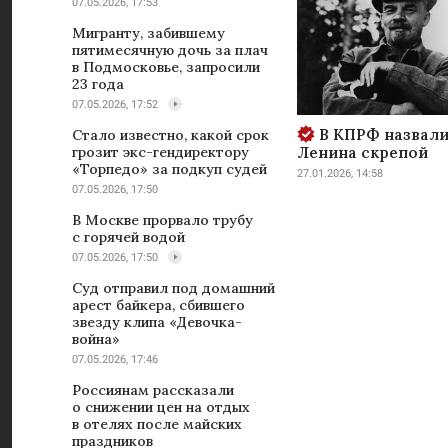
07.05.2026, 17:53
Мигранту, забившему
пятимесячную дочь за плач
в Подмосковье, запросили
23 года
07.05.2026, 17:52
В КПРФ назвали
Стало известно, какой срок
Ленина скрепой
грозит экс-гендиректору
«Торпедо» за подкуп судей
27.01.2026, 14:58
07.05.2026, 17:50
В Москве прорвало трубу
с горячей водой
07.05.2026, 17:50
Суд отправил под домашний
арест байкера, сбившего
звезду клипа «Девочка-
война»
07.05.2026, 17:46
Россиянам рассказали
о снижении цен на отдых
в отелях после майских
праздников