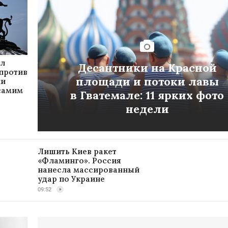
ил
Десантники на Красной
 против
площади и потоки лавы
ни
 самим
в Гватемале: 11 ярких фото
недели
Лишить Киев ракет
«Фламинго». Россия
нанесла массированный
удар по Украине
09:52