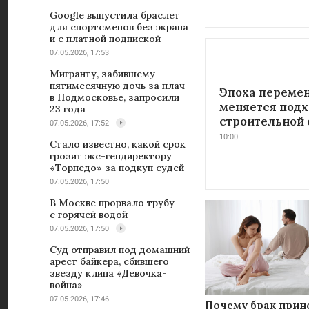
Google выпустила браслет
для спортсменов без экрана
и с платной подпиской
07.05.2026, 17:53
Мигранту, забившему
пятимесячную дочь за плач
Эпоха перемен
в Подмосковье, запросили
меняется подх
23 года
строительной 
07.05.2026, 17:52
10:00
Стало известно, какой срок
грозит экс-гендиректору
«Торпедо» за подкуп судей
07.05.2026, 17:50
В Москве прорвало трубу
с горячей водой
07.05.2026, 17:50
Суд отправил под домашний
арест байкера, сбившего
звезду клипа «Девочка-
война»
07.05.2026, 17:46
Почему брак прин