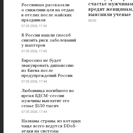
счастье мужчинам
Россиянам рассказали
вредит женщинам
о снижении цен на отдых
выяснили ученые
в отелях после майских
праздников
08:00
07.05.2026, 17:45
В России нашли способ
снизить риск заболеваний
у шахтеров
07.05.2026, 17:45
Евросоюз не будет
эвакуировать дипмиссию
из Киева после
предупреждений России
07.05.2026, 17:44
Любовница погибшего во
время БДСМ-сессии
мужчины выплатит его
семье $530 тысяч
07.05.2026, 17:44
Названы страны, из которых
чаще всего ведутся DDoS-
атаки на системы