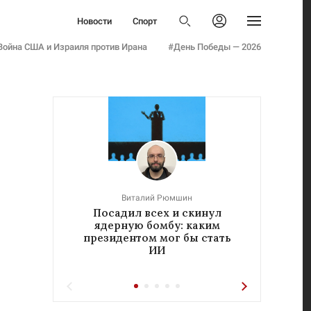
Политика
Новости
Спорт
Бизнес
Политика
Авторизоваться
Общество
Война США и Израиля против Ирана
#День Победы — 2026
Бизнес
Армия
Общество
Мнения
Армия
Культура
Мнения
Наука
Культура
Семья и дети
Наука
Технологии
Семья и дети
Авто
Технологии
Стиль
Виталий Рюмшин
Авто
Посадил всех и скинул
«Реч
Фото
ядерную бомбу: каким
у
Стиль
Инфографика
президентом мог бы стать
ИИ
Фото
Эксклюзивы
Инфографика
Теперь вы знаете
Эксклюзивы
Тесты
Теперь вы знаете