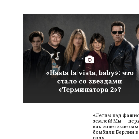
«Hasta la vista, baby»: что
стало со звездами
«Терминатора 2»?
«Летим над фаши
землей! Мы — перв
как советские са
бомбили Берлин в 
году