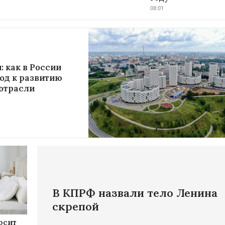
08:01
: как в России
од к развитию
отрасли
В КПРФ назвали тело Ленина
скрепой
осит