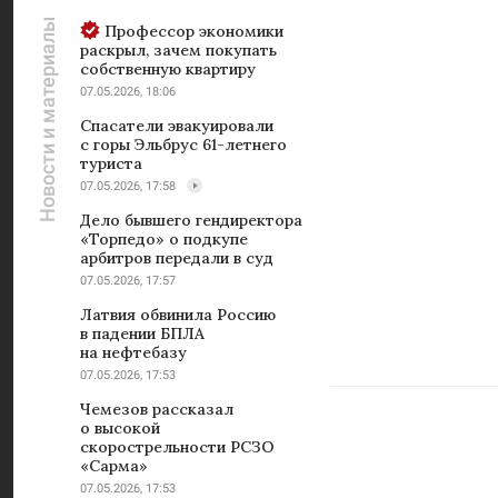
Новости и материалы
Профессор экономики
раскрыл, зачем покупать
собственную квартиру
07.05.2026, 18:06
Спасатели эвакуировали
с горы Эльбрус 61-летнего
туриста
07.05.2026, 17:58
Дело бывшего гендиректора
«Торпедо» о подкупе
арбитров передали в суд
07.05.2026, 17:57
Латвия обвинила Россию
в падении БПЛА
на нефтебазу
07.05.2026, 17:53
Чемезов рассказал
о высокой
скорострельности РСЗО
«Сарма»
07.05.2026, 17:53