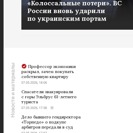
«Колоссальные потери». ВС
России вновь ударили
по украинским портам
Новости и материалы
Профессор экономики
раскрыл, зачем покупать
собственную квартиру
07.05.2026, 18:06
Спасатели эвакуировали
с горы Эльбрус 61-летнего
туриста
07.05.2026, 17:58
Дело бывшего гендиректора
«Торпедо» о подкупе
арбитров передали в суд