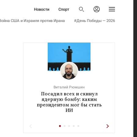
Политика
Новости
Спорт
Бизнес
Политика
Авторизоваться
Общество
Война США и Израиля против Ирана
#День Победы — 2026
Бизнес
Армия
Общество
Мнения
Армия
Культура
Мнения
Наука
Культура
Семья и дети
Наука
Технологии
Семья и дети
Авто
Технологии
Стиль
Виталий Рюмшин
Авто
Посадил всех и скинул
«Реч
Фото
ядерную бомбу: каким
у
Стиль
Инфографика
президентом мог бы стать
ИИ
Фото
Эксклюзивы
Инфографика
Теперь вы знаете
Эксклюзивы
Тесты
Теперь вы знаете