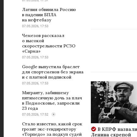
07.05.2026, 17:57
Латвия обвинила Россию
в падении БПЛА
на нефтебазу
07.05.2026, 17:53
Чемезов рассказал
о высокой
скорострельности РСЗО
«Сарма»
07.05.2026, 17:53
Google выпустила браслет
для спортсменов без экрана
и с платной подпиской
07.05.2026, 17:53
Мигранту, забившему
пятимесячную дочь за плач
в Подмосковье, запросили
23 года
07.05.2026, 17:52
Стало известно, какой срок
В КПРФ назвали
грозит экс-гендиректору
«Торпедо» за подкуп судей
Ленина скрепой