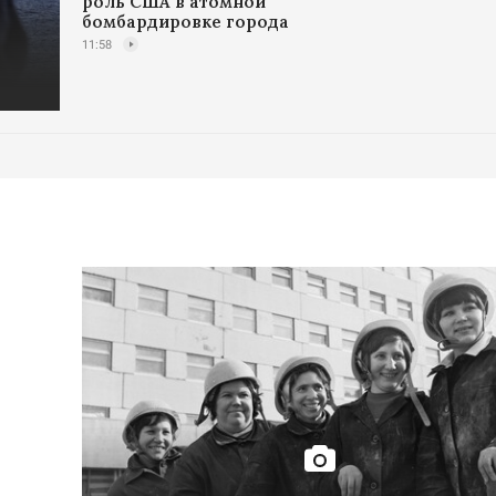
роль США в атомной
бомбардировке города
11:58