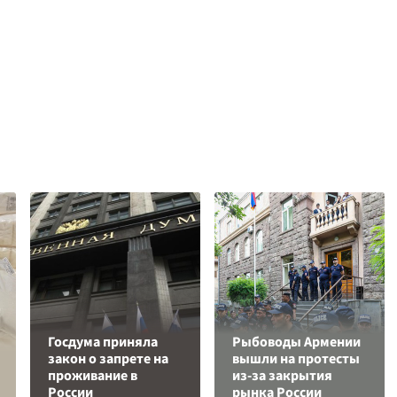
Госдума приняла
Рыбоводы Армении
закон о запрете на
вышли на протесты
проживание в
из-за закрытия
России
рынка России