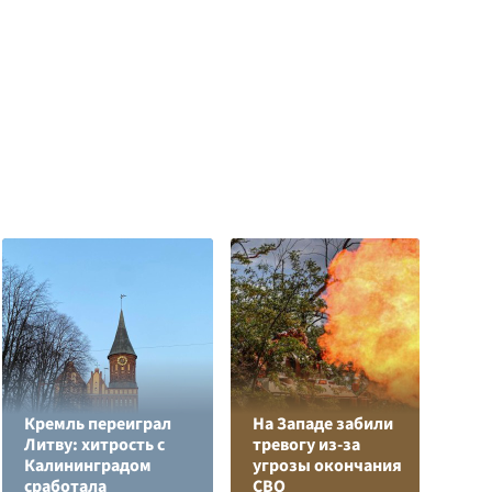
Кремль переиграл
На Западе забили
Л
Литву: хитрость с
тревогу из-за
з
Калининградом
угрозы окончания
в
сработала
СВО
р