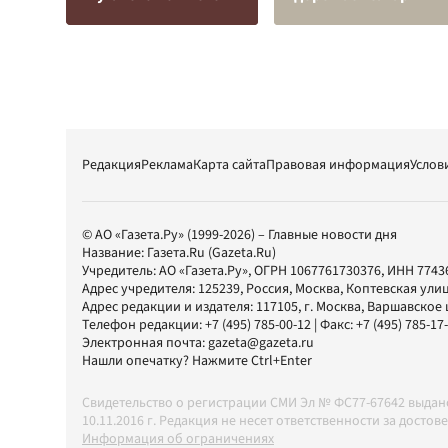
Редакция
Реклама
Карта сайта
Правовая информация
Услов
© АО «Газета.Ру» (1999-2026) – Главные новости дня
Название:
Газета.Ru
(Gazeta.Ru)
Учредитель:
АО «Газета.Ру»
, ОГРН 1067761730376, ИНН 7743
Адрес учредителя: 125239, Россия, Москва, Коптевская улиц
Адрес редакции и издателя:
117105
, г.
Москва
,
Варшавское шо
Телефон редакции:
+7 (495) 785-00-12
| Факс:
+7 (495) 785-17
Электронная почта:
gazeta@gazeta.ru
Нашли опечатку? Нажмите Ctrl+Enter
Свидетельство о регистрации СМИ Эл № ФС77-67642 выда
10.11.2016 г. Редакция не несет ответственности за дос
Информация об ограничениях