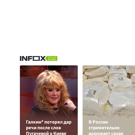
Галкин* потерял дар
В России
речи после слов
стремительно
Пугачевой о Киеве
дорожает сахар