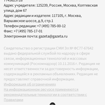
7743625728
Адрес учредителя: 125239, Россия, Москва, Коптевская
улица, дом 67
Адрес редакции и издателя:
117105
, г.
Москва
,
Варшавское шоссе, д.9, стр.1
Телефон редакции:
+7 (495) 785-00-12
Факс:
+7 (495) 785-17-01
Электронная почта:
gazeta@gazeta.ru
Свидетельство о регистрации СМИ Эл № ФС77-67642
выдано федеральной службой по надзору в сфере
связи, информационных технологий и массовых
коммуникаций (Роскомнадзор) 10.11.2016 г. Редакция не
несет ответственности за достоверность информации,
содержащейся в рекламных объявлениях. Редакция не
предоставляет справочной информации.
Информация об ограничениях
На информационном ресурсе применяются
рекомендательные технологии в соответствии с
Правилами