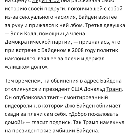
на сцену с
Леди Гагой
она рассказала свою
историю своей подруги, покончившей с собой
из-за сексуального насилия, Байден взял ее
за руку и прижался к ней лбом. Третья девушка
— Элли Колл, помощница члена
Демократической партии
, — призналась, что
при встрече с Байденом в 2008 году политик
наклонился, взял ее за плечи и держал
«слишком долго».
Тем временем, на обвинения в адрес Байдена
откликнулся и президент США Дональд
Трамп
.
Он опубликовал твит – смонтированный
видеоролик, в котором Джо Байден обнимает
сзади за плечи сам себя. «Добро пожаловать
домой!» — гласит подпись. Так Трамп намекнул
на президентские амбиции Байдена.