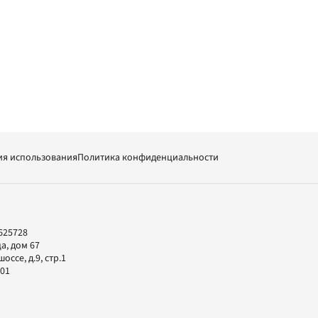
ия использования
Политика конфиденциальности
625728
а, дом 67
ссе, д.9, стр.1
-01