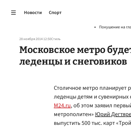
Новости
Спорт
Покушение на гл
28 ноября 2014 12:50
Стиль
Московское метро буде
леденцы и снеговиков
Столичное метро планирует р
леденцы детям и сувенирных 
M24.ru
, об этом заявил перв
метрополитен»
Юрий Дегтяр
выпустить 500 тыс. карт «Тро