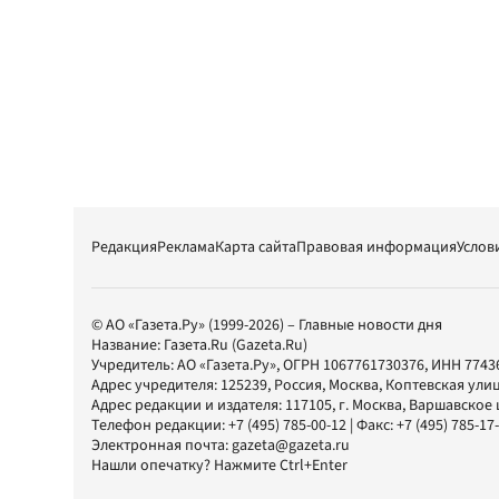
Редакция
Реклама
Карта сайта
Правовая информация
Услов
© АО «Газета.Ру» (1999-2026) – Главные новости дня
Название:
Газета.Ru
(Gazeta.Ru)
Учредитель:
АО «Газета.Ру»
, ОГРН 1067761730376, ИНН 7743
Адрес учредителя: 125239, Россия, Москва, Коптевская улиц
Адрес редакции и издателя:
117105
, г.
Москва
,
Варшавское шо
Телефон редакции:
+7 (495) 785-00-12
| Факс:
+7 (495) 785-17
Электронная почта:
gazeta@gazeta.ru
Нашли опечатку? Нажмите Ctrl+Enter