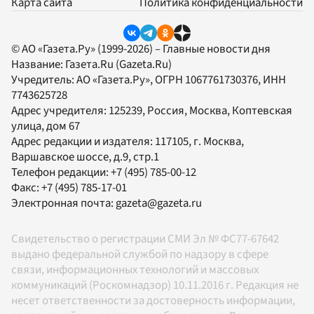
Карта сайта
Политика конфиденциальности
© АО «Газета.Ру» (1999-2026) – Главные новости дня
Название:
Газета.Ru
(Gazeta.Ru)
Учредитель:
АО «Газета.Ру»
, ОГРН 1067761730376, ИНН
7743625728
Адрес учредителя: 125239, Россия, Москва, Коптевская
улица, дом 67
Адрес редакции и издателя:
117105
, г.
Москва
,
Варшавское шоссе, д.9, стр.1
Телефон редакции:
+7 (495) 785-00-12
Факс:
+7 (495) 785-17-01
Электронная почта:
gazeta@gazeta.ru
Свидетельство о регистрации СМИ Эл № ФС77-67642
выдано федеральной службой по надзору в сфере
связи, информационных технологий и массовых
коммуникаций (Роскомнадзор) 10.11.2016 г. Редакция не
несет ответственности за достоверность информации,