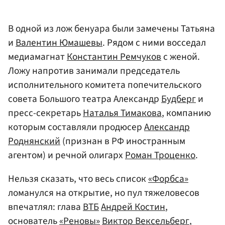
В одной из лож бенуара были замечены Татьяна
и
Валентин Юмашевы
. Рядом с ними восседал
медиамагнат
Константин Ремчуков
с женой.
Ложу напротив занимали председатель
исполнительного комитета попечительского
совета Большого театра Александр
Будберг
и
пресс-секретарь
Наталья Тимакова
, компанию
которым составляли продюсер
Александр
Роднянский
(признан в РФ иностранным
агентом) и речной олигарх
Роман Троценко
.
Нельзя сказать, что весь список
«Форбса»
ломанулся на открытие, но пул тяжеловесов
впечатлял: глава
ВТБ
Андрей Костин
,
основатель
«Реновы»
Виктор Вексельберг
,