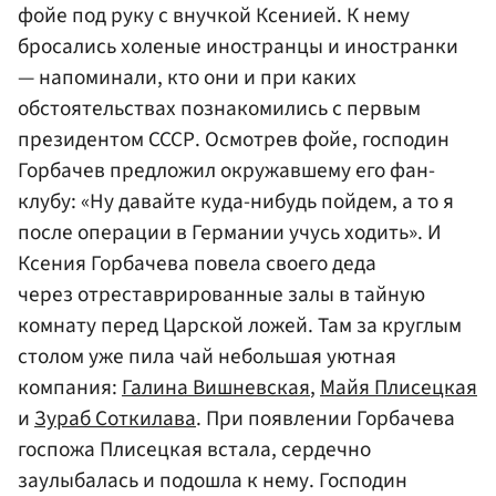
фойе под руку с внучкой Ксенией. К нему
бросались холеные иностранцы и иностранки
— напоминали, кто они и при каких
обстоятельствах познакомились с первым
президентом СССР. Осмотрев фойе, господин
Горбачев предложил окружавшему его фан-
клубу: «Ну давайте куда-нибудь пойдем, а то я
после операции в Германии учусь ходить». И
Ксения Горбачева повела своего деда
через отреставрированные залы в тайную
комнату перед Царской ложей. Там за круглым
столом уже пила чай небольшая уютная
компания:
Галина Вишневская
,
Майя Плисецкая
и
Зураб Соткилава
. При появлении Горбачева
госпожа Плисецкая встала, сердечно
заулыбалась и подошла к нему. Господин