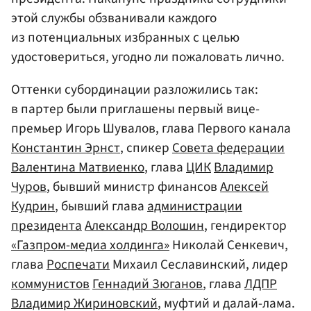
этой службы обзванивали каждого
из потенциальных избранных с целью
удостовериться, угодно ли пожаловать лично.
Оттенки субординации разложились так:
в партер были приглашены первый вице-
премьер Игорь Шувалов, глава Первого канала
Константин Эрнст
, спикер
Совета федерации
Валентина Матвиенко
, глава
ЦИК
Владимир
Чуров
, бывший министр финансов
Алексей
Кудрин
, бывший глава
администрации
президента
Александр Волошин
, гендиректор
«Газпром-медиа холдинга»
Николай Сенкевич,
глава
Роспечати
Михаил Сеславинский, лидер
коммунистов
Геннадий Зюганов
, глава
ЛДПР
Владимир Жириновский
, муфтий и далай-лама.