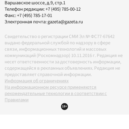
Варшавское шоссе, д.9, стр.1
Телефон редакции:
+7 (495) 785-00-12
Факс:
+7 (495) 785-17-01
Электронная почта:
gazeta@gazeta.ru
Свидетельство о регистрации СМИ Эл № ФС77-67642
выдано федеральной службой по надзору в сфере
связи, информационных технологий и массовых
коммуникаций (Роскомнадзор) 10.11.2016 г. Редакция не
несет ответственности за достоверность информации,
содержащейся в рекламных объявлениях. Редакция не
предоставляет справочной информации.
Информация об ограничениях
На информационном ресурсе применяются
рекомендательные технологии в соответствии с
Правилами
18+