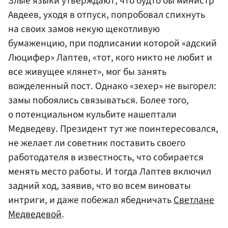
Злые языки утверждают, что будто бы министр
Авдеев, уходя в отпуск, попробовал спихнуть
на своих замов некую щекотливую
бумаженцию, при подписании которой «адский
Люцифер» Лаптев, «тот, кого никто не любит и
все живущее клянет», мог бы занять
вожделенный пост. Однако «зехер» не выгорел:
замы побоялись связываться. Более того,
о потенциальном кульбите нашептали
Медведеву. Президент тут же поинтересовался,
не желает ли советник поставить своего
работодателя в известность, что собирается
менять место работы. И тогда Лаптев включил
задний ход, заявив, что во всем виноваты
интриги, и даже побежал ябедничать
Светлане
Медведевой
.