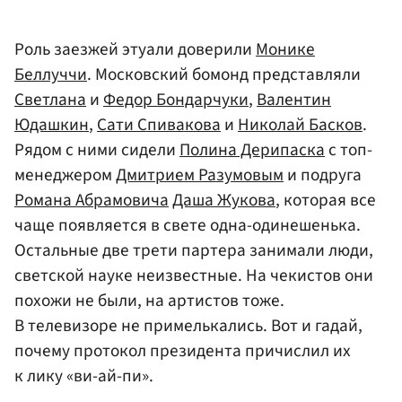
Роль заезжей этуали доверили
Монике
Беллуччи
. Московский бомонд представляли
Светлана
и
Федор Бондарчуки
,
Валентин
Юдашкин
,
Сати Спивакова
и
Николай Басков
.
Рядом с ними сидели
Полина Дерипаска
с топ-
менеджером
Дмитрием Разумовым
и подруга
Романа Абрамовича
Даша Жукова
, которая все
чаще появляется в свете одна-одинешенька.
Остальные две трети партера занимали люди,
светской науке неизвестные. На чекистов они
похожи не были, на артистов тоже.
В телевизоре не примелькались. Вот и гадай,
почему протокол президента причислил их
к лику «ви-ай-пи».