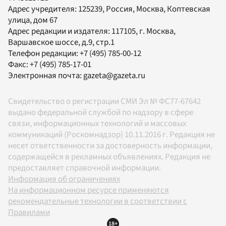
Адрес учредителя: 125239, Россия, Москва, Коптевская
улица, дом 67
Адрес редакции и издателя:
117105
, г.
Москва
,
Варшавское шоссе, д.9, стр.1
Телефон редакции:
+7 (495) 785-00-12
Факс:
+7 (495) 785-17-01
Электронная почта:
gazeta@gazeta.ru
Свидетельство о регистрации СМИ Эл № ФС77-67642
выдано федеральной службой по надзору в сфере
связи, информационных технологий и массовых
коммуникаций (Роскомнадзор) 10.11.2016 г. Редакция не
несет ответственности за достоверность информации,
содержащейся в рекламных объявлениях. Редакция не
предоставляет справочной информации.
Информация об ограничениях
На информационном ресурсе применяются
рекомендательные технологии в соответствии с
Правилами
18+