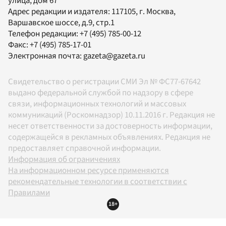
улица, дом 67
Адрес редакции и издателя:
117105
, г.
Москва
,
Варшавское шоссе, д.9, стр.1
Телефон редакции:
+7 (495) 785-00-12
Факс:
+7 (495) 785-17-01
Электронная почта:
gazeta@gazeta.ru
Свидетельство о регистрации СМИ Эл № ФС77-67642
выдано федеральной службой по надзору в сфере
связи, информационных технологий и массовых
коммуникаций (Роскомнадзор) 10.11.2016 г. Редакция не
несет ответственности за достоверность информации,
содержащейся в рекламных объявлениях. Редакция не
предоставляет справочной информации.
Информация об ограничениях
На информационном ресурсе применяются
рекомендательные технологии в соответствии с
Правилами
18+