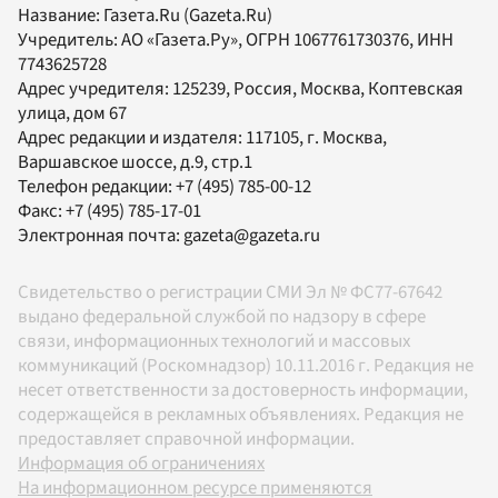
Название:
Газета.Ru
(Gazeta.Ru)
Учредитель:
АО «Газета.Ру»
, ОГРН 1067761730376, ИНН
7743625728
Адрес учредителя: 125239, Россия, Москва, Коптевская
улица, дом 67
Адрес редакции и издателя:
117105
, г.
Москва
,
Варшавское шоссе, д.9, стр.1
Телефон редакции:
+7 (495) 785-00-12
Факс:
+7 (495) 785-17-01
Электронная почта:
gazeta@gazeta.ru
Свидетельство о регистрации СМИ Эл № ФС77-67642
выдано федеральной службой по надзору в сфере
связи, информационных технологий и массовых
коммуникаций (Роскомнадзор) 10.11.2016 г. Редакция не
несет ответственности за достоверность информации,
содержащейся в рекламных объявлениях. Редакция не
предоставляет справочной информации.
Информация об ограничениях
На информационном ресурсе применяются