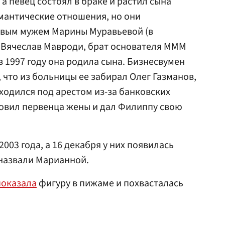
 а певец состоял в браке и растил сына
омантические отношения, но они
рвым мужем Марины Муравьевой (в
ал Вячеслав Мавроди, брат основателя МММ
 в 1997 году она родила сына. Бизнесвумен
 что из больницы ее забирал Олег Газманов,
аходился под арестом из-за банковских
овил первенца жены и дал Филиппу свою
003 года, а 16 декабря у них появилась
 назвали Марианной.
показала
фигуру в пижаме и похвасталась