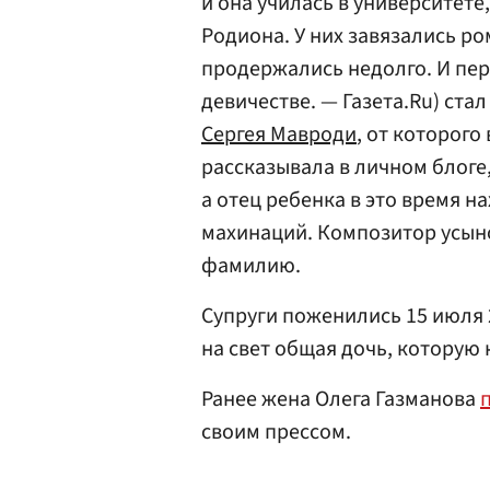
и она училась в университете,
Родиона. У них завязались р
продержались недолго. И пе
девичестве. — Газета.Ru) ст
Сергея Мавроди
, от которого
рассказывала в личном блоге,
а отец ребенка в это время н
махинаций. Композитор усын
фамилию.
Супруги поженились 15 июля 2
на свет общая дочь, которую
Ранее жена Олега Газманова
своим прессом.