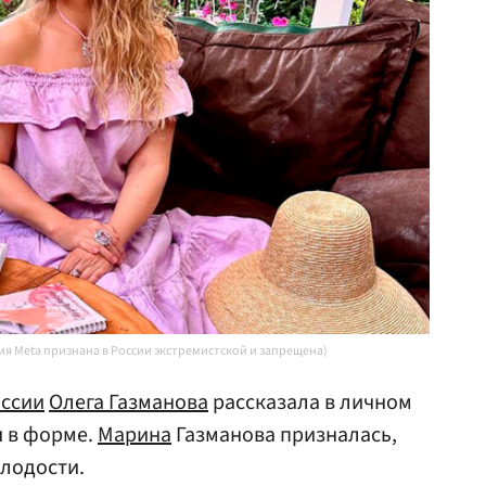
я Meta признана в России экстремистской и запрещена)
ссии
Олега Газманова
рассказала в личном
я в форме.
Марина
Газманова призналась,
олодости.