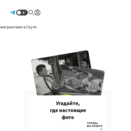
Авторизоваться
 мигрантами в Сеуте
Угадайте,
где настоящее
фото