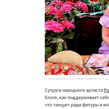
marinagazmanova/Instagram (владелец компани
Супруга народного артиста
Ро
блоге, как поддерживает себ
что танцует ради фигуры и м