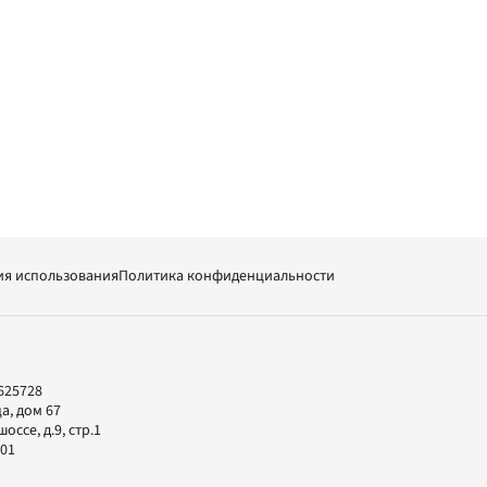
ия использования
Политика конфиденциальности
625728
а, дом 67
ссе, д.9, стр.1
-01