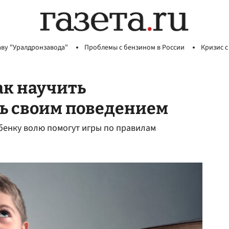
аву "Уралдронзавода"
Проблемы с бензином в России
Кризис с
ак научить
ь своим поведением
ебенку волю помогут игры по правилам