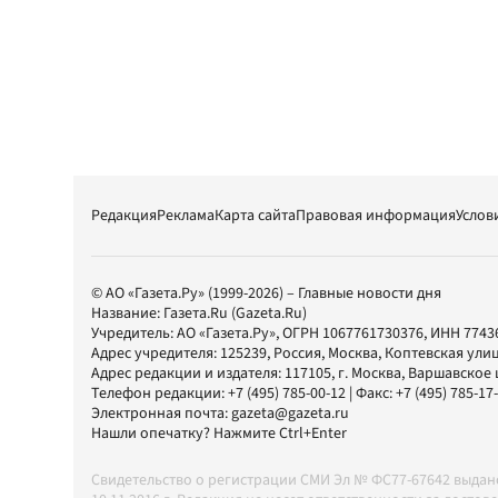
Редакция
Реклама
Карта сайта
Правовая информация
Услов
© АО «Газета.Ру» (1999-2026) – Главные новости дня
Название:
Газета.Ru
(Gazeta.Ru)
Учредитель:
АО «Газета.Ру»
, ОГРН 1067761730376, ИНН 7743
Адрес учредителя: 125239, Россия, Москва, Коптевская улиц
Адрес редакции и издателя:
117105
, г.
Москва
,
Варшавское шо
Телефон редакции:
+7 (495) 785-00-12
| Факс:
+7 (495) 785-17
Электронная почта:
gazeta@gazeta.ru
Нашли опечатку? Нажмите Ctrl+Enter
Свидетельство о регистрации СМИ Эл № ФС77-67642 выда