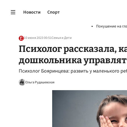
Новости
Спорт
Покушение на гл
10 июня 2023 00:51
Семья и Дети
Психолог рассказала, к
дошкольника управлят
Психолог Бояринцева: развить у маленького р
Ольга Рудашевская