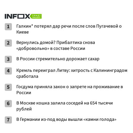
1
Галкин* потерял дар речи после слов Пугачевой о
Киеве
2
Вернулись домой? Прибалтика снова
«добровольно» в составе России
3
В России стремительно дорожает сахар
4
Кремль переиграл Литву: хитрость с Калининградом
сработала
5
Госдума приняла закон о запрете на проживание в
России
6
В Москве кошка залила соседей на 654 тысячи
рублей
7
В Германии из-под воды вышли «камни голода»