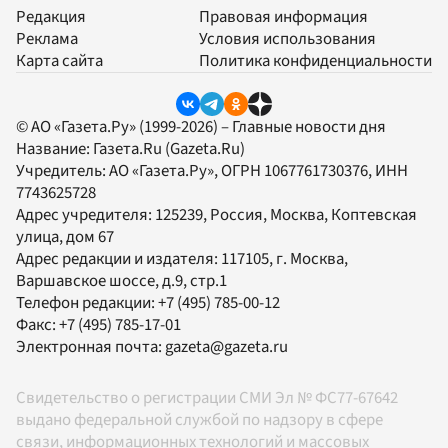
Редакция
Правовая информация
Реклама
Условия использования
Карта сайта
Политика конфиденциальности
© АО «Газета.Ру» (1999-2026) – Главные новости дня
Название:
Газета.Ru
(Gazeta.Ru)
Учредитель:
АО «Газета.Ру»
, ОГРН 1067761730376, ИНН
7743625728
Адрес учредителя: 125239, Россия, Москва, Коптевская
улица, дом 67
Адрес редакции и издателя:
117105
, г.
Москва
,
Варшавское шоссе, д.9, стр.1
Телефон редакции:
+7 (495) 785-00-12
Факс:
+7 (495) 785-17-01
Электронная почта:
gazeta@gazeta.ru
Свидетельство о регистрации СМИ Эл № ФС77-67642
выдано федеральной службой по надзору в сфере
связи, информационных технологий и массовых