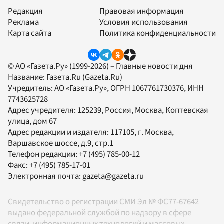
Редакция
Правовая информация
Реклама
Условия использования
Карта сайта
Политика конфиденциальности
© АО «Газета.Ру» (1999-2026) – Главные новости дня
Название:
Газета.Ru
(Gazeta.Ru)
Учредитель:
АО «Газета.Ру»
, ОГРН 1067761730376, ИНН
7743625728
Адрес учредителя: 125239, Россия, Москва, Коптевская
улица, дом 67
Адрес редакции и издателя:
117105
, г.
Москва
,
Варшавское шоссе, д.9, стр.1
Телефон редакции:
+7 (495) 785-00-12
Факс:
+7 (495) 785-17-01
Электронная почта:
gazeta@gazeta.ru
Свидетельство о регистрации СМИ Эл № ФС77-67642
выдано федеральной службой по надзору в сфере
связи, информационных технологий и массовых