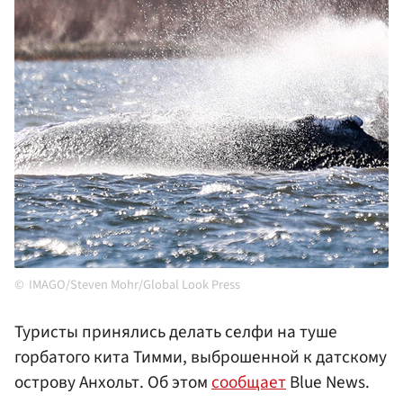
IMAGO/Steven Mohr/Global Look Press
Туристы принялись делать селфи на туше
горбатого кита Тимми, выброшенной к датскому
острову Анхольт. Об этом
сообщает
Blue News.