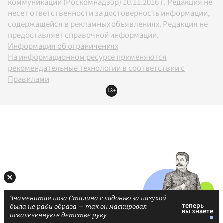
коммуникаций (Роскомнадзор) 10.11.2016 г. Редакция не
несет ответственности за достоверность информации,
содержащейся в рекламных объявлениях. Редакция не
предоставляет справочной информации.
Информация об ограничениях
На информационном ресурсе применяются
рекомендательные технологии в соответствии с
Правилами
18+
Знаменитая поза Сталина с ладонью за пазухой
была не ради образа — так он маскировал
искалеченную в детстве руку