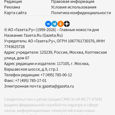
Редакция
Правовая информация
Реклама
Условия использования
Карта сайта
Политика конфиденциальности
© АО «Газета.Ру» (1999-2026) – Главные новости дня
Название:
Газета.Ru
(Gazeta.Ru)
Учредитель:
АО «Газета.Ру»
, ОГРН 1067761730376, ИНН
7743625728
Адрес учредителя: 125239, Россия, Москва, Коптевская
улица, дом 67
Адрес редакции и издателя:
117105
, г.
Москва
,
Варшавское шоссе, д.9, стр.1
Телефон редакции:
+7 (495) 785-00-12
Факс:
+7 (495) 785-17-01
Электронная почта:
gazeta@gazeta.ru
Свидетельство о регистрации СМИ Эл № ФС77-67642
выдано федеральной службой по надзору в сфере
связи, информационных технологий и массовых