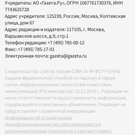
Учредитель:
АО «Газета.Ру»
, ОГРН 1067761730376, ИНН
7743625728
Адрес учредителя: 125239, Россия, Москва, Коптевская
улица, дом 67
Адрес редакции и издателя:
117105
, г.
Москва
,
Варшавское шоссе, д.9, стр.1
Телефон редакции:
+7 (495) 785-00-12
Факс:
+7 (495) 785-17-01
Электронная почта:
gazeta@gazeta.ru
Свидетельство о регистрации СМИ Эл № ФС77-67642
выдано федеральной службой по надзору в сфере
связи, информационных технологий и массовых
коммуникаций (Роскомнадзор) 10.11.2016 г. Редакция не
несет ответственности за достоверность информации,
содержащейся в рекламных объявлениях. Редакция не
предоставляет справочной информации.
Информация об ограничениях
На информационном ресурсе применяются
рекомендательные технологии в соответствии с