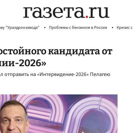
аву "Уралдронзавода"
Проблемы с бензином в России
Кризис с
остойного кандидата от
нии-2026»
л отправить на «Интервидение-2026» Пелагею