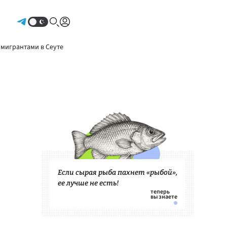
Авторизоваться
 мигрантами в Сеуте
Если сырая рыба пахнет «рыбой»,
ее лучше не есть!