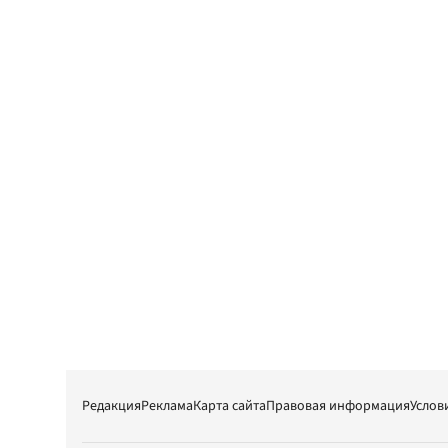
Редакция
Реклама
Карта сайта
Правовая информация
Услов