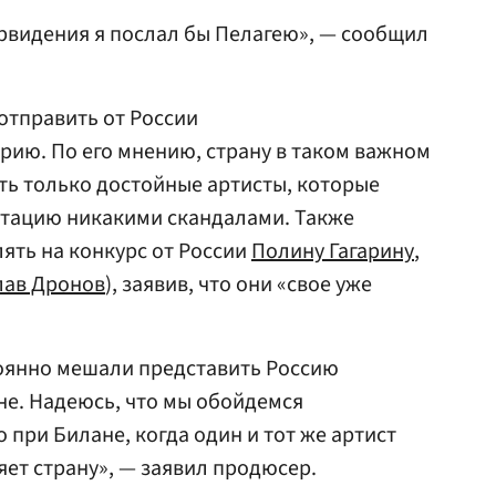
рвидения я послал бы Пелагею», — сообщил
тправить от России
рию. По его мнению, страну в таком важном
ть только достойные артисты, которые
утацию никакими скандалами. Также
ять на конкурс от России
Полину Гагарину
,
лав Дронов
), заявив, что они «свое уже
тоянно мешали представить Россию
не. Надеюсь, что мы обойдемся
о при Билане, когда один и тот же артист
яет страну», — заявил продюсер.