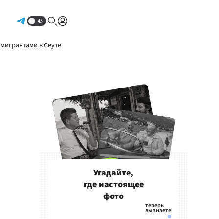
Авторизоваться
 мигрантами в Сеуте
Угадайте,
где настоящее
фото