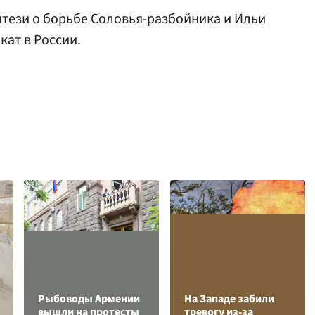
энтези о борьбе Соловья-разбойника и Ильи
ат в России.
Рыбоводы Армении
На Западе забили
вышли на протесты
тревогу из-за