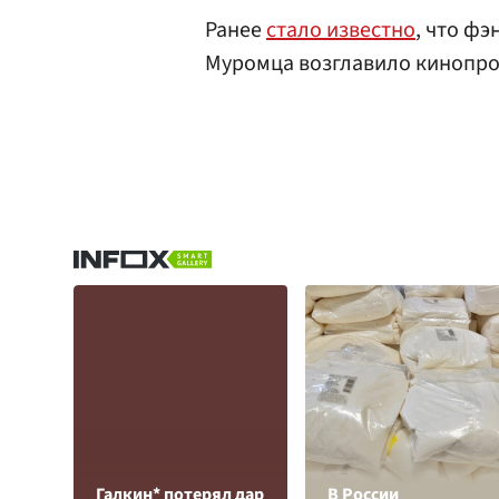
Ранее
стало известно
, что ф
Муромца возглавило кинопрок
Галкин* потерял дар
В России