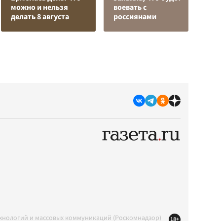
можно и нельзя
воевать с
К
делать 8 августа
россиянами
с
ехнологий и массовых коммуникаций (Роскомнадзор)
18+