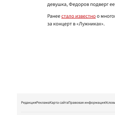
девушка, Федоров подверг ее
Ранее
стало известно
о много
за концерт в «Лужниках».
Редакция
Реклама
Карта сайта
Правовая информация
Услов