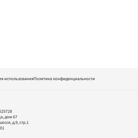
ия использования
Политика конфиденциальности
625728
а, дом 67
ссе, д.9, стр.1
-01