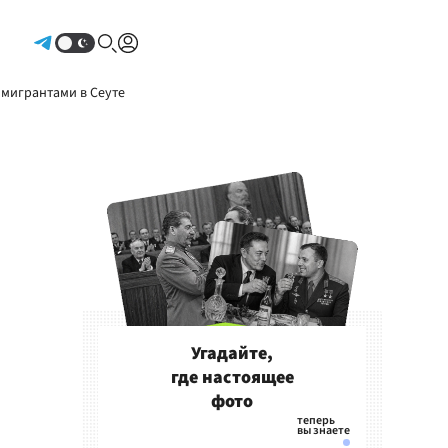
Авторизоваться
 мигрантами в Сеуте
Угадайте,
где настоящее
фото