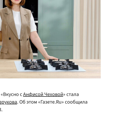
 «Вкусно с
Анфисой Чеховой
» стала
зрукова
. Об этом «Газете.Ru» сообщила
3.