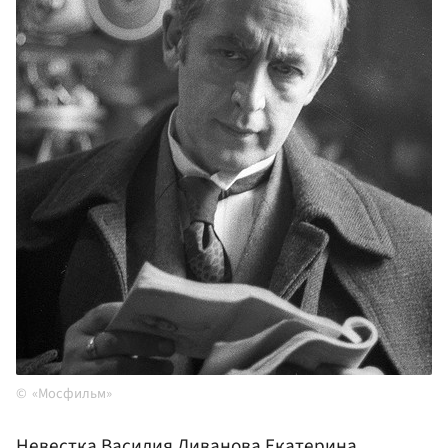
«Мосфильм»
Невестка
Василия Ливанова
Екатерина