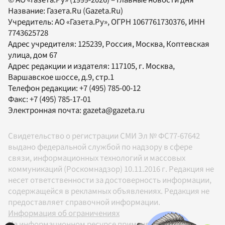
Название:
Газета.Ru
(Gazeta.Ru)
Учредитель:
АО «Газета.Ру»
, ОГРН 1067761730376, ИНН
7743625728
Адрес учредителя: 125239, Россия, Москва, Коптевская
улица, дом 67
Адрес редакции и издателя:
117105
, г.
Москва
,
Варшавское шоссе, д.9, стр.1
Телефон редакции:
+7 (495) 785-00-12
Факс:
+7 (495) 785-17-01
Электронная почта:
gazeta@gazeta.ru
Свидетельство о регистрации СМИ Эл № ФС77-67642
выдано федеральной службой по надзору в сфере
связи, информационных технологий и массовых
коммуникаций (Роскомнадзор) 10.11.2016 г. Редакция не
несет ответственности за достоверность информации,
содержащейся в рекламных объявлениях. Редакция не
предоставляет справочной информации.
Информация об ограничениях
На информационном ресурсе применяются