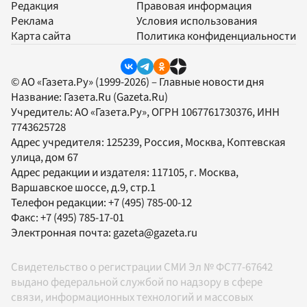
Редакция
Правовая информация
Реклама
Условия использования
Карта сайта
Политика конфиденциальности
© АО «Газета.Ру» (1999-2026) – Главные новости дня
Название:
Газета.Ru
(Gazeta.Ru)
Учредитель:
АО «Газета.Ру»
, ОГРН 1067761730376, ИНН
7743625728
Адрес учредителя: 125239, Россия, Москва, Коптевская
улица, дом 67
Адрес редакции и издателя:
117105
, г.
Москва
,
Варшавское шоссе, д.9, стр.1
Телефон редакции:
+7 (495) 785-00-12
Факс:
+7 (495) 785-17-01
Электронная почта:
gazeta@gazeta.ru
Свидетельство о регистрации СМИ Эл № ФС77-67642
выдано федеральной службой по надзору в сфере
связи, информационных технологий и массовых