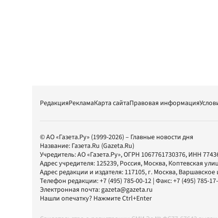
Редакция
Реклама
Карта сайта
Правовая информация
Услов
© АО «Газета.Ру» (1999-2026) – Главные новости дня
Название:
Газета.Ru
(Gazeta.Ru)
Учредитель:
АО «Газета.Ру»
, ОГРН 1067761730376, ИНН 7743
Адрес учредителя: 125239, Россия, Москва, Коптевская улиц
Адрес редакции и издателя:
117105
, г.
Москва
,
Варшавское шо
Телефон редакции:
+7 (495) 785-00-12
| Факс:
+7 (495) 785-17
Электронная почта:
gazeta@gazeta.ru
Нашли опечатку? Нажмите Ctrl+Enter