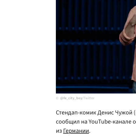
@fe_city_boy
/Twitter
Стендап-комик Денис Чужой (
сообщил на YouTube-канале о
из
Германии
.