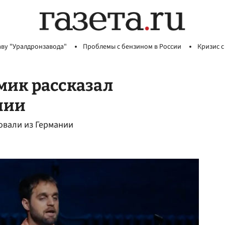
аву "Уралдронзавода"
Проблемы с бензином в России
Кризис с
мик рассказал
нии
овали из Германии