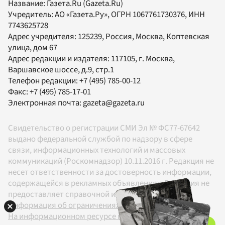
Название:
Газета.Ru
(Gazeta.Ru)
Учредитель:
АО «Газета.Ру»
, ОГРН 1067761730376, ИНН
7743625728
Адрес учредителя: 125239, Россия, Москва, Коптевская
улица, дом 67
Адрес редакции и издателя:
117105
, г.
Москва
,
Варшавское шоссе, д.9, стр.1
Телефон редакции:
+7 (495) 785-00-12
Факс:
+7 (495) 785-17-01
Электронная почта:
gazeta@gazeta.ru
Свидетельство о регистрации СМИ Эл № ФС77-67642
выдано федеральной службой по надзору в сфере
связи, информационных технологий и массовых
коммуникаций (Роскомнадзор) 10.11.2016 г. Редакция не
несет ответственности за достоверность информации,
содержащейся в рекламных объявлениях. Редакция не
предоставляет справочной информации.
Информация об ограничениях
На информационном ресурсе применяются