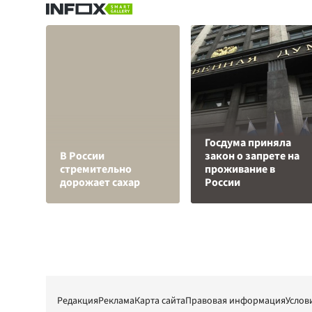
Госдума приняла
В России
закон о запрете на
стремительно
проживание в
дорожает сахар
России
Редакция
Реклама
Карта сайта
Правовая информация
Услов