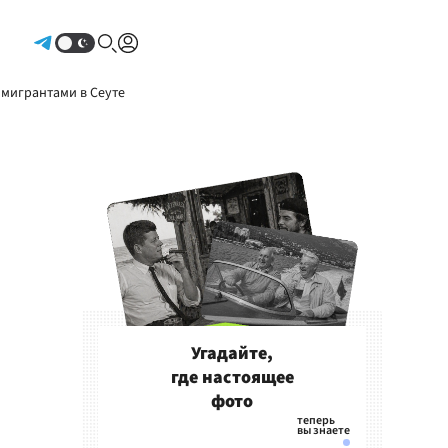
Авторизоваться
 мигрантами в Сеуте
Угадайте,
где настоящее
фото