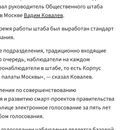
азал руководитель Общественного штаба
 в Москве
Вадим Ковалев
.
 время работы штаба был выработан стандарт
вания.
се подразделения, традиционно входящие
ую очередь, наблюдатели на каждом
еонаблюдатели в штабе, то есть Корпус
палаты Москвы», — сказал Ковалев.
вления по совершенствованию
я и развитию смарт-проектов правительства
олице электронное голосование за пять лет
бом голосования.
м голосовании наблюдение является базовой