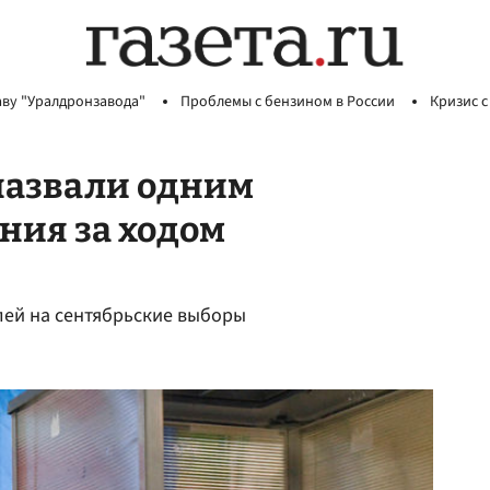
аву "Уралдронзавода"
Проблемы с бензином в России
Кризис с
назвали одним
ния за ходом
лей на сентябрьские выборы