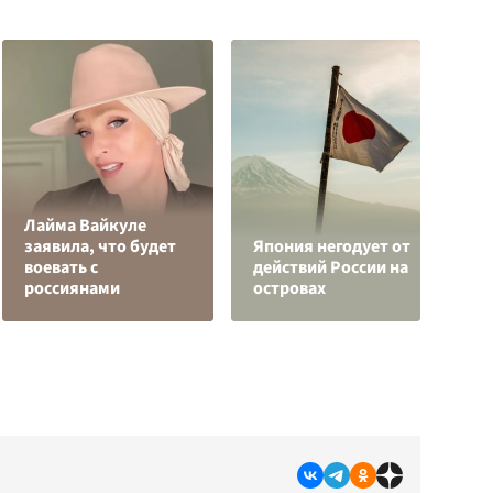
Лайма Вайкуле
В
заявила, что будет
Япония негодует от
к
воевать с
действий России на
С
россиянами
островах
с