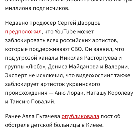
миллиона подписчиков.
Недавно продюсер
Сергей Дворцов
предположил
, что YouTube может
заблокировать всех российских артистов,
которые поддерживают СВО. Он заявил, что
под угрозой каналы
Николая Расторгуева
и
группы «Любэ»,
Дениса Майданова
и Валерии.
Эксперт не исключил, что видеохостинг также
заблокирует артисток украинского
происхождения — Аню Лорак,
Наташу Королеву
и
Таисию Повалий
.
Ранее Алла Пугачева
опубликовала
пост об
обстреле детской больницы в Киеве.