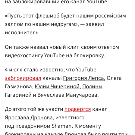
на заблокировавший его канал YouTube.
«Пусть этот флешмоб будет нашим российским
залпом по нашим недругам», — заявил
исполнитель.
Он также назвал новый клип своим ответом
видеохостингу YouTube на блокировку.
4 июля стало известно, что YouTube
заблокировал
каналы
Григория Лепса
, Олега
Газманова,
Юлии Чичериной
,
Полины
Гагариной
и
Вячеслава Манучарова
.
До этого той же участи
подвергся
канал
Ярослава Дронова
, известного
под псевдонимом Shaman. К моменту
блокировки на канале Дронова было почти три