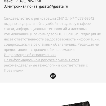
Факс:
+7 (495) 785-17-01
Электронная почта:
gazeta@gazeta.ru
Свидетельство о регистрации СМИ Эл № ФС77-67642
выдано федеральной службой по надзору в сфере
связи, информационных технологий и массовых
коммуникаций (Роскомнадзор) 10.11.2016 г. Редакция не
несет ответственности за достоверность информации,
содержащейся в рекламных объявлениях. Редакция не
предоставляет справочной информации.
Информация об ограничениях
На информационном ресурсе применяются
рекомендательные технологии в соответствии с
Правилами
18+