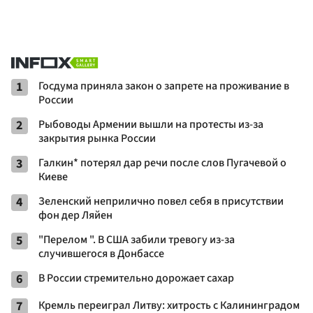
1
Госдума приняла закон о запрете на проживание в
России
2
Рыбоводы Армении вышли на протесты из-за
закрытия рынка России
3
Галкин* потерял дар речи после слов Пугачевой о
Киеве
4
Зеленский неприлично повел cебя в присутствии
фон дер Ляйен
5
"Перелом ". В США забили тревогу из-за
случившегося в Донбассе
6
В России стремительно дорожает сахар
7
Кремль переиграл Литву: хитрость с Калининградом