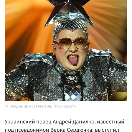
Владимир Астапкович/РИА Новости
Украинский певец
Андрей Данилко
, известный
под псевдонимом
Верка Сердючка
, выступил