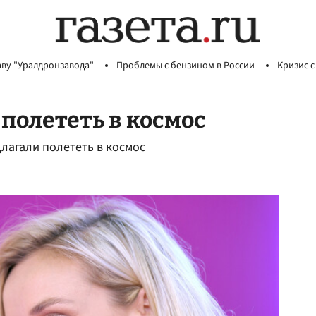
аву "Уралдронзавода"
Проблемы с бензином в России
Кризис с
полететь в космос
лагали полететь в космос