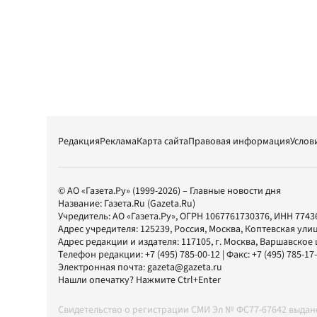
Редакция
Реклама
Карта сайта
Правовая информация
Услов
© АО «Газета.Ру» (1999-2026) – Главные новости дня
Название:
Газета.Ru
(Gazeta.Ru)
Учредитель:
АО «Газета.Ру»
, ОГРН 1067761730376, ИНН 7743
Адрес учредителя: 125239, Россия, Москва, Коптевская улиц
Адрес редакции и издателя:
117105
, г.
Москва
,
Варшавское шо
Телефон редакции:
+7 (495) 785-00-12
| Факс:
+7 (495) 785-17
Электронная почта:
gazeta@gazeta.ru
Нашли опечатку? Нажмите Ctrl+Enter
Свидетельство о регистрации СМИ Эл № ФС77-67642 выда