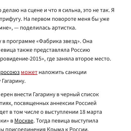
 делаю на сцене и что я сильна, это не так. Я
трифугу. На первом повороте меня бы уже
 мне», — поделилась артистка.
у в программе «Фабрика звезд». Она
Певица также представляла Россию
ровидение-2015», где заняла второе место.
вросоюз
может
наложить санкции
 Гагарину.
ерен внести Гагарину в черный список
тиях, посвященных аннексии Россией
дет в том числе о выступлении 18 марта
ики» в
Москве
. Тогда певица выступила
ины присоединения
Крыма
к России.