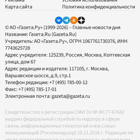
Карта сайта
Политика конфиденциальности
© АО «Газета.Ру» (1999-2026) – Главные новости дня
Название:
Газета.Ru
(Gazeta.Ru)
Учредитель:
АО «Газета.Ру»
, ОГРН 1067761730376, ИНН
7743625728
Адрес учредителя: 125239, Россия, Москва, Коптевская
улица, дом 67
Адрес редакции и издателя:
117105
, г.
Москва
,
Варшавское шоссе, д.9, стр.1
Телефон редакции:
+7 (495) 785-00-12
Факс:
+7 (495) 785-17-01
Электронная почта:
gazeta@gazeta.ru
Свидетельство о регистрации СМИ Эл № ФС77-67642
выдано федеральной службой по надзору в сфере
связи, информационных технологий и массовых
коммуникаций (Роскомнадзор) 10.11.2016 г. Редакция не
несет ответственности за достоверность информации,