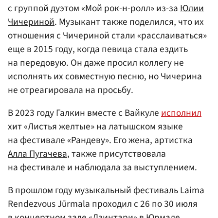
с группой дуэтом «Мой рок-н-ролл» из-за
Юлии
Чичериной
. Музыкант также поделился, что их
отношения с Чичериной стали «расслаиваться»
еще в 2015 году, когда певица стала ездить
на передовую. Он даже просил коллегу не
исполнять их совместную песню, но Чичерина
не отреагировала на просьбу.
В 2023 году Галкин вместе с Вайкуле
исполнил
хит «Листья желтые» на латышском языке
на фестивале «Рандеву». Его жена, артистка
Алла Пугачева
, также присутствовала
на фестивале и наблюдала за выступлением.
В прошлом году музыкальный фестиваль Laima
Rendezvous Jūrmala проходил с 26 по 30 июля
в концертном зале «Дзинтари» в
Юрмале
.