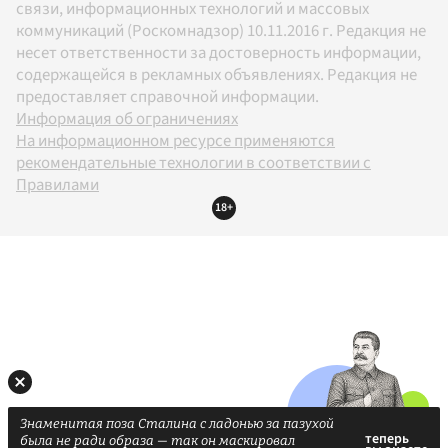
связи, информационных технологий и массовых
коммуникаций (Роскомнадзор) 10.11.2016 г. Редакция не
несет ответственности за достоверность информации,
содержащейся в рекламных объявлениях. Редакция не
предоставляет справочной информации.
Информация об ограничениях
На информационном ресурсе применяются
рекомендательные технологии в соответствии с
Правилами
18+
Знаменитая поза Сталина с ладонью за пазухой
была не ради образа — так он маскировал