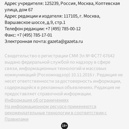
Адрес учредителя: 125239, Россия, Москва, Коптевская
улица, дом 67
Адрес редакции и издателя:
117105
, г.
Москва
,
Варшавское шоссе, д.9, стр.1
Телефон редакции:
+7 (495) 785-00-12
Факс:
+7 (495) 785-17-01
Электронная почта:
gazeta@gazeta.ru
Свидетельство о регистрации СМИ Эл № ФС77-67642
выдано федеральной службой по надзору в сфере
связи, информационных технологий и массовых
коммуникаций (Роскомнадзор) 10.11.2016 г. Редакция не
несет ответственности за достоверность информации,
содержащейся в рекламных объявлениях. Редакция не
предоставляет справочной информации.
Информация об ограничениях
На информационном ресурсе применяются
рекомендательные технологии в соответствии с
Правилами
18+