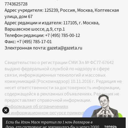
7743625728
Адрес учредителя: 125239, Россия, Москва, Коптевская
улица, дом 67
Адрес редакции и издателя:
117105
, г.
Москва
,
Варшавское шоссе, д.9, стр.1
Телефон редакции:
+7 (495) 785-00-12
Факс:
+7 (495) 785-17-01
Электронная почта:
gazeta@gazeta.ru
Свидетельство о регистрации СМИ Эл № ФС77-67642
выдано федеральной службой по надзору в сфере
связи, информационных технологий и массовых
коммуникаций (Роскомнадзор) 10.11.2016 г. Редакция не
несет ответственности за достоверность информации,
содержащейся в рекламных объявлениях. Редакция не
предоставляет справочной информации.
Информация об ограничениях
На информационном ресурсе применяются
рекомендательные технологии в соответствии с
Если бы Илон Маск тратил по 1 млн долларов в
Правилами
день, его состояние не закончилось бы и через 2000