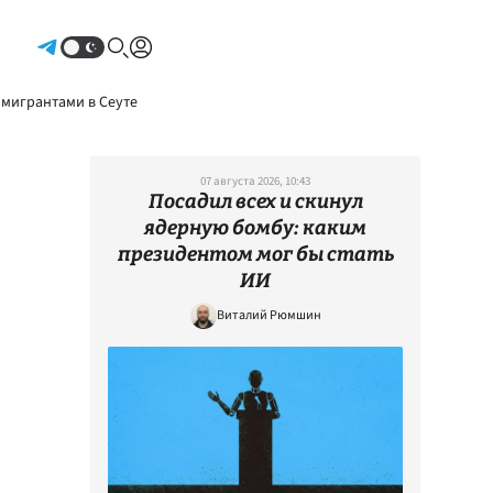
Авторизоваться
 мигрантами в Сеуте
07 августа 2026, 10:43
Посадил всех и скинул
ядерную бомбу: каким
президентом мог бы стать
ИИ
Виталий Рюмшин