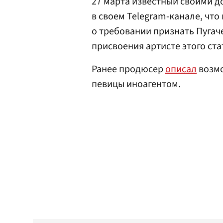
27 марта известный своими д
в своем Telegram-канале, что
о требовании признать Пугаче
присвоения артисте этого ста
Ранее продюсер
описал
возмо
певицы иноагентом.