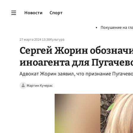
Новости
Спорт
Покушение на гл
27 марта 2024 13:38
Культура
Сергей Жорин обозначи
иноагента для Пугачев
Адвокат Жорин заявил, что признание Пугачево
Мартин Кучерас