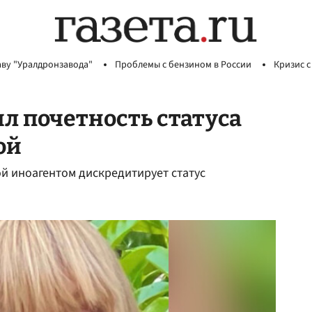
аву "Уралдронзавода"
Проблемы с бензином в России
Кризис с
л почетность статуса
ой
й иноагентом дискредитирует статус