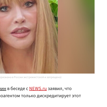
 признана в России экстремистской и запрещена)
рин
в беседе с
NEWS.ru
заявил, что
оагентом только дискредитирует этот