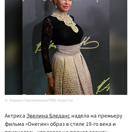
Кирилл Каллиников/РИА Новости
Актриса
Эвелина Бледанс
надела на премьеру
фильма «Онегин» образ в стиле 19-го века и