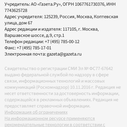
Учредитель:
АО «Газета.Ру»
, ОГРН 1067761730376, ИНН
7743625728
Адрес учредителя: 125239, Россия, Москва, Коптевская
улица, дом 67
Адрес редакции и издателя:
117105
, г.
Москва
,
Варшавское шоссе, д.9, стр.1
Телефон редакции:
+7 (495) 785-00-12
Факс:
+7 (495) 785-17-01
Электронная почта:
gazeta@gazeta.ru
Свидетельство о регистрации СМИ Эл № ФС77-67642
выдано федеральной службой по надзору в сфере
связи, информационных технологий и массовых
коммуникаций (Роскомнадзор) 10.11.2016 г. Редакция не
несет ответственности за достоверность информации,
содержащейся в рекламных объявлениях. Редакция не
предоставляет справочной информации.
Информация об ограничениях
На информационном ресурсе применяются
рекомендательные технологии в соответствии с